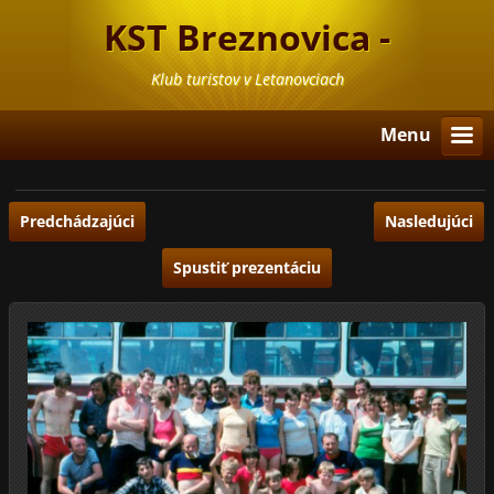
KST Breznovica -
Letanovce
Klub turistov v Letanovciach
Menu
Predchádzajúci
Nasledujúci
Spustiť prezentáciu