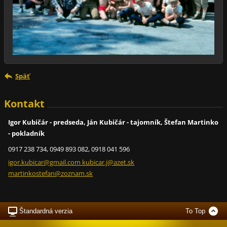
Späť
Kontakt
Igor Kubičár - predseda, Ján Kubičár - tajomník, Štefan Martinko
- pokladník
0917 238 734, 0949 893 082, 0918 041 596
igor.kubicar@gmail.com kubicar.j@azet.sk
martinkostefan@zoznam.sk
Štandardná verzia
To Top